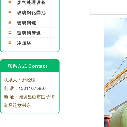
废气处理设备
玻璃钢化粪池
玻璃钢罐
玻璃钢管道
冷却塔
联系方式 Contact
联系人：邢经理
电 话：
13011675867
地 址：潍坊昌邑市围子街
道马连岔村东