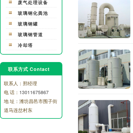
废气处理设备
玻璃钢化粪池
玻璃钢罐
玻璃钢管道
冷却塔
联系方式 Contact
联系人：邢经理
电 话：
13011675867
地 址：潍坊昌邑市围子街
道马连岔村东