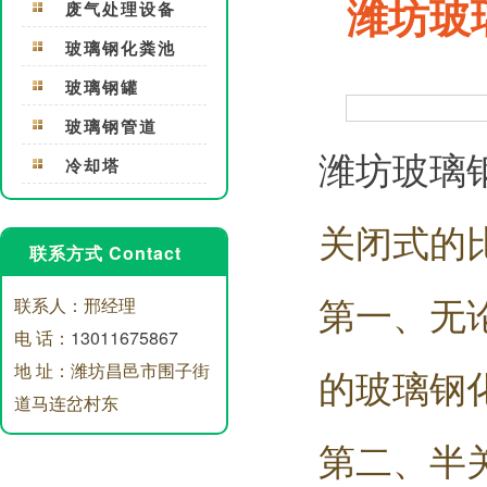
潍坊玻
废气处理设备
玻璃钢化粪池
玻璃钢罐
玻璃钢管道
潍坊玻璃
冷却塔
关闭式的
联系方式 Contact
第一、无
联系人：邢经理
电 话：
13011675867
地 址：潍坊昌邑市围子街
的玻璃钢
道马连岔村东
第二、半