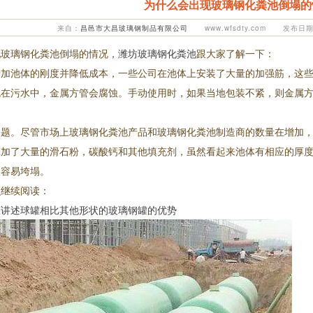
为什么会出现玻璃钢化粪池倒塌的
来自：
昌邑市大昌玻璃钢制品有限公司
www.wfsdty.com 发布日期：
现玻璃钢化粪池倒塌的情况，
潍坊玻璃钢化粪池
跟大家了解一下：
增加池体的刚度并降低成本，一些公司在池体上安装了大量的加强筋，这
泡在污水中，金属方管会腐蚀。手动使用时，如果当地包装不紧，则金属方
问题。尽管市场上玻璃钢化粪池产品和玻璃钢化粪池制造商的数量在增加
添加了大量的滑石粉，碳酸钙和其他填充剂，虽然看起来池体有相应的厚
很容易垮塌。
识继续阅读：
罐讲述球罐相比其他形状的玻璃钢罐的优势
1
2
3