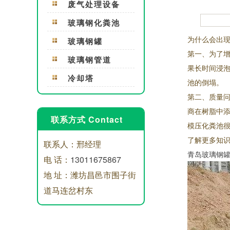
废气处理设备
玻璃钢化粪池
为什么会出
玻璃钢罐
第一、为了
玻璃钢管道
果长时间浸
冷却塔
池的倒塌。
第二、质量
商在树脂中
联系方式 Contact
模压化粪池
了解更多知
联系人：邢经理
青岛玻璃钢
电 话：
13011675867
地 址：潍坊昌邑市围子街
道马连岔村东