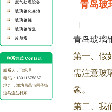
青岛玻
废气处理设备
玻璃钢化粪池
玻璃钢罐
玻璃钢管道
青岛玻璃
冷却塔
第一、假
联系方式 Contact
需注意玻
联系人：邢经理
电 话：
13011675867
地 址：潍坊昌邑市围子街
象。
道马连岔村东
第二、我