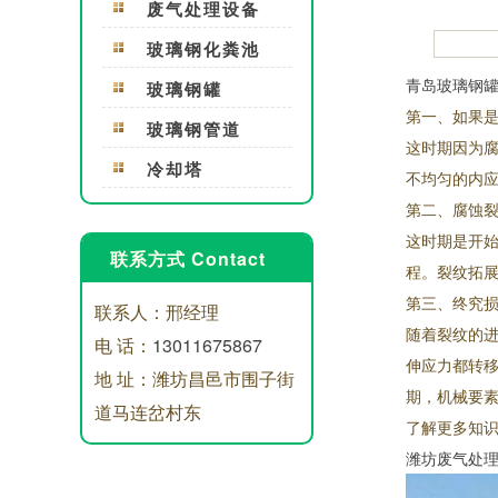
废气处理设备
玻璃钢化粪池
青岛玻璃钢
玻璃钢罐
第一、如果
玻璃钢管道
这时期因为
冷却塔
不均匀的内
第二、腐蚀
这时期是开
联系方式 Contact
程。裂纹拓
第三、终究
联系人：邢经理
随着裂纹的
电 话：
13011675867
伸应力都转
地 址：潍坊昌邑市围子街
期，机械要
道马连岔村东
了解更多知
潍坊废气处