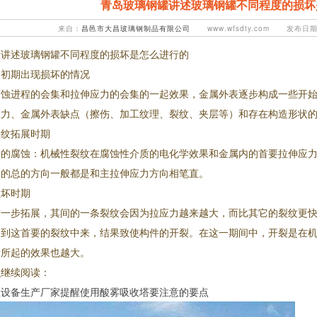
青岛玻璃钢罐讲述玻璃钢罐不同程度的损坏
来自：
昌邑市大昌玻璃钢制品有限公司
www.wfsdty.com 发布日期：
罐
讲述玻璃钢罐不同程度的损坏是怎么进行的
是初期出现损坏的情况
腐蚀进程的会集和拉伸应力的会集的一起效果，金属外表逐步构成一些开
应力、金属外表缺点（擦伤、加工纹理、裂纹、夹层等）和存在构造形状
裂纹拓展时期
始的腐蚀：机械性裂纹在腐蚀性介质的电化学效果和金属内的首要拉伸应
展的总的方向一般都是和主拉伸应力方向相笔直。
损坏时期
进一步拓展，其间的一条裂纹会因为拉应力越来越大，而比其它的裂纹更
移到这首要的裂纹中来，结果致使构件的开裂。在这一期间中，开裂是在
素所起的效果也越大。
识继续阅读：
1
2
3
理设备生产厂家提醒使用酸雾吸收塔要注意的要点