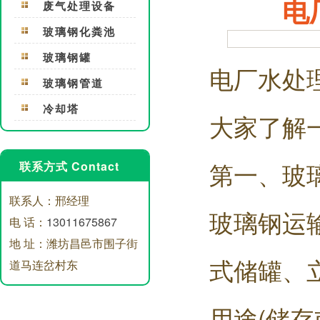
电
废气处理设备
玻璃钢化粪池
玻璃钢罐
电厂水处
玻璃钢管道
冷却塔
大家了解
第一、玻
联系方式 Contact
联系人：邢经理
玻璃钢运
电 话：
13011675867
地 址：潍坊昌邑市围子街
式储罐、
道马连岔村东
用途(储