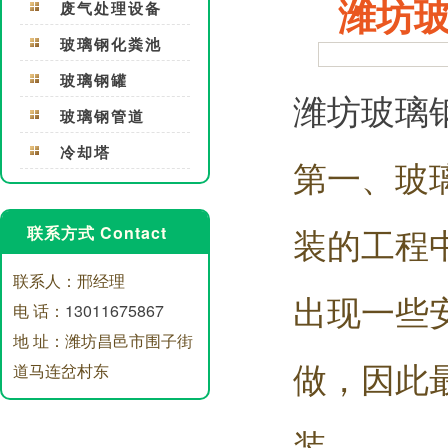
潍坊
废气处理设备
玻璃钢化粪池
玻璃钢罐
潍坊玻璃
玻璃钢管道
冷却塔
第一、玻
装的工程
联系方式 Contact
联系人：邢经理
出现一些
电 话：
13011675867
地 址：潍坊昌邑市围子街
做，因此
道马连岔村东
装。