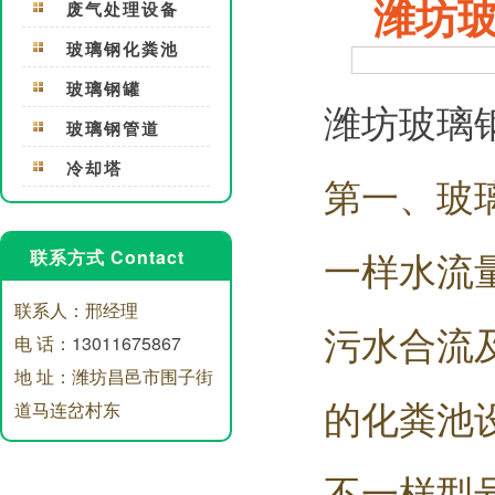
潍坊
废气处理设备
玻璃钢化粪池
玻璃钢罐
潍坊玻璃
玻璃钢管道
冷却塔
第一、玻
一样水流
联系方式 Contact
联系人：邢经理
污水合流
电 话：
13011675867
地 址：潍坊昌邑市围子街
的化粪池
道马连岔村东
不一样型