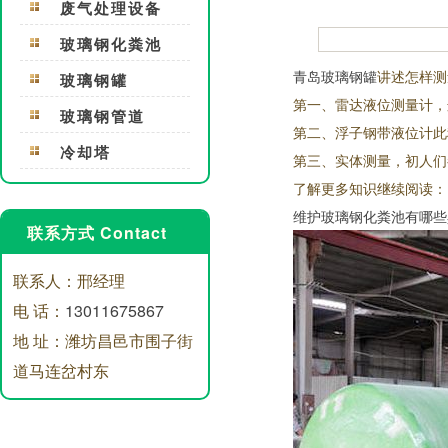
废气处理设备
玻璃钢化粪池
青岛玻璃钢罐
讲述怎样测
玻璃钢罐
第一、雷达液位测量计，
玻璃钢管道
第二、浮子钢带液位计此
冷却塔
第三、实体测量，初人们
了解更多知识继续阅读：
维护玻璃钢化粪池有哪些
联系方式 Contact
联系人：邢经理
电 话：
13011675867
地 址：潍坊昌邑市围子街
道马连岔村东