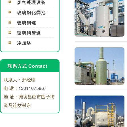
废气处理设备
玻璃钢化粪池
玻璃钢罐
玻璃钢管道
冷却塔
联系方式 Contact
联系人：邢经理
电 话：
13011675867
地 址：潍坊昌邑市围子街
道马连岔村东